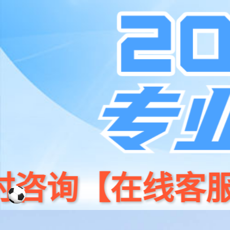
jiuyou.com·(中国区)官方网站
001266
股票
首页
代码
首页
产品中心
智能控制
控制模块
控制模块