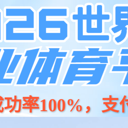
产品中心
解决方案
集团介绍
投资者关系
新闻中心
服务