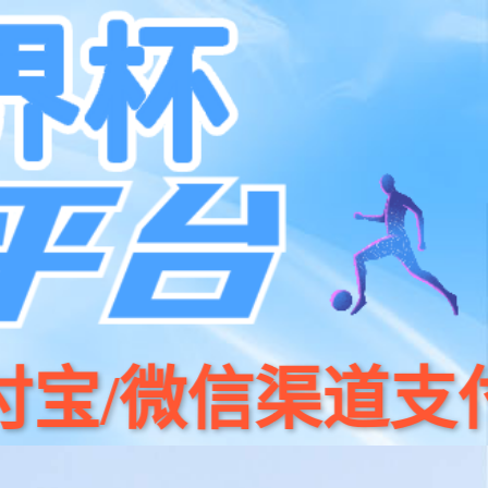
支持
加入我们
Global