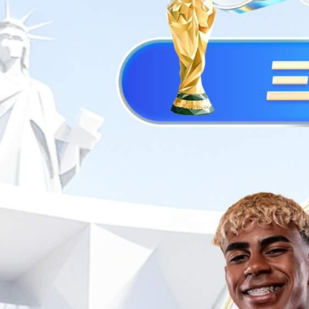
产品中心
解决方案
集团
tech@
移动机械
企业概
汽车电子
发展历
jiuyou.com