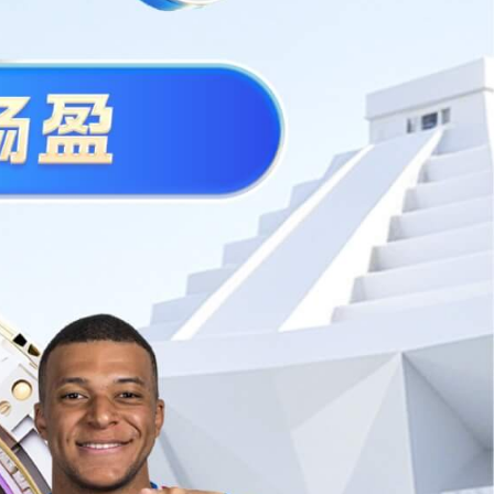
获取
方案
立即订阅
咨询
持
关注我们
微信搜一搜