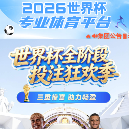
jiuyou.com·(中国区)官方网站
001266
股票
代码
压力
ePST7000单通道压力传感器